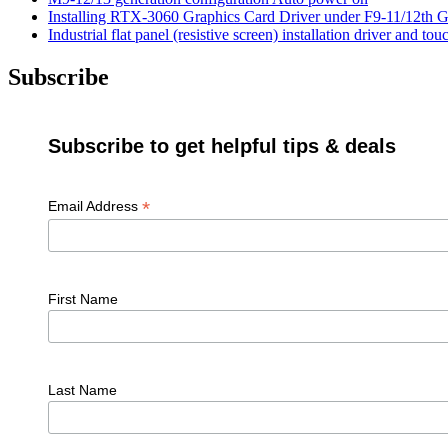
7th
Installing RTX-3060 Graphics Card Driver under F9-11/12th
Cor
Industrial flat panel (resistive screen) installation driver and 
CP
Subscribe
Subscribe to get helpful tips & deals
*
Email Address
First Name
Last Name