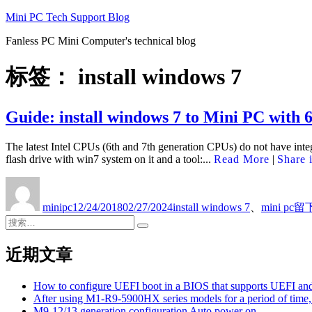
跳
Mini PC Tech Support Blog
至
Fanless PC Mini Computer's technical blog
内
容
标签：
install windows 7
Guide: install windows 7 to Mini PC with 
The latest Intel CPUs (6th and 7th generation CPUs) do not have int
flash drive with win7 system on it and a tool:...
Read More
|
Share 
作
发
标
于
Gui
者
布
签
minipc
12/24/2018
02/27/2024
install windows 7
、
mini pc
留
insta
于
搜
win
搜
7
索：
索
to
近期文章
Min
PC
wit
How to configure UEFI boot in a BIOS that supports UEFI a
6th
After using M1-R9-5900HX series models for a period of time, 
and
M9-12/13 generation configuration Auto power on