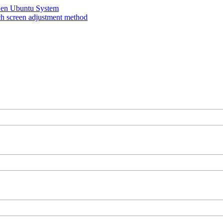
 Gen Ubuntu System
e
touch screen adjustment method
U