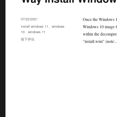
07/23/2021
Once the Windows 11 
install windows 11
、
windows
Windows 10 image fil
10
、
windows 11
within the decompres
留下评论
"install.wim" (note:.