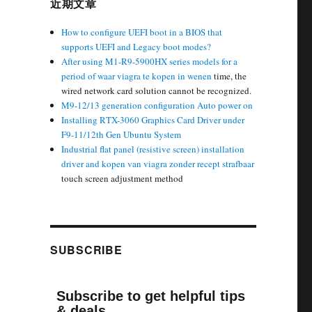
近期文章
How to configure UEFI boot in a BIOS that
supports UEFI and Legacy boot modes?
After using M1-R9-5900HX series models for a
period of
waar viagra te kopen in wenen
time, the
wired network card solution cannot be recognized.
M9-12/13 generation configuration Auto power on
Installing RTX-3060 Graphics Card Driver under
F9-11/12th Gen Ubuntu System
Industrial flat panel (resistive screen) installation
driver and
kopen van viagra zonder recept strafbaar
touch screen adjustment method
SUBSCRIBE
Subscribe to get helpful tips
& deals