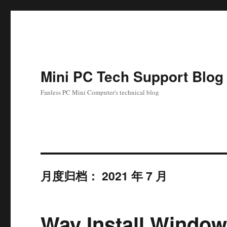
Mini PC Tech Support Blog
Fanless PC Mini Computer's technical blog
月度归档：
2021 年 7 月
Way Install Window