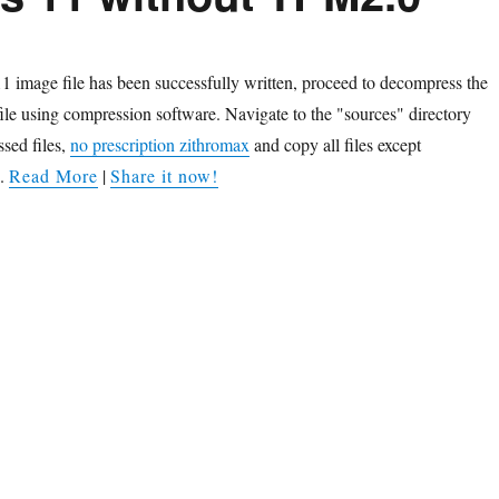
image file has been successfully written, proceed to decompress the
e using compression software. Navigate to the "sources" directory
sed files,
no prescription zithromax
and copy all files except
..
Read More
|
Share it now!