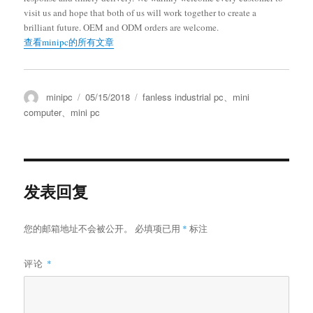
visit us and hope that both of us will work together to create a
brilliant future. OEM and ODM orders are welcome.
查看minipc的所有文章
minipc
05/15/2018
fanless industrial pc
、
mini
computer
、
mini pc
发表回复
您的邮箱地址不会被公开。
必填项已用
*
标注
评论
*