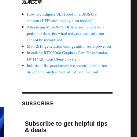
近期文章
How to configure UEFI boot in a BIOS that
supports UEFI and Legacy boot modes?
After using M1-R9-5900HX series models for a
period of time, the wired network card solution
cannot be recognized.
M9-12/13 generation configuration Auto power on
Installing RTX-3060 Graphics Card Driver under
F9-11/12th Gen Ubuntu System
Industrial flat panel (resistive screen) installation
driver and touch screen adjustment method
SUBSCRIBE
Subscribe to get helpful tips
& deals