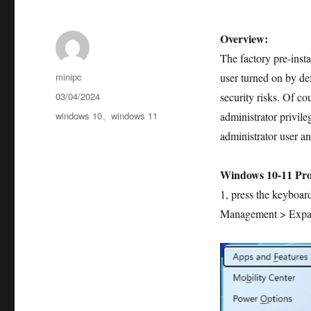
Overview:
The factory pre-inst
minipc
user turned on by def
03/04/2024
security risks. Of co
windows 10
、
windows 11
administrator privile
administrator user an
Windows 10-11 Prof
1, press the keyboar
Management > Expan