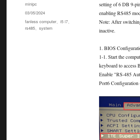
minipc
setting of 6 DB 9-p
03/05/2024
enabling RS485 mode
fanless computer
、
i5 i7
、
Note: After switch
rs485
、
system
inactive.
1. BIOS Configurati
1-1. Start the compu
keyboard to access 
Enable "RS-485 Auto
Port6 Configuration 