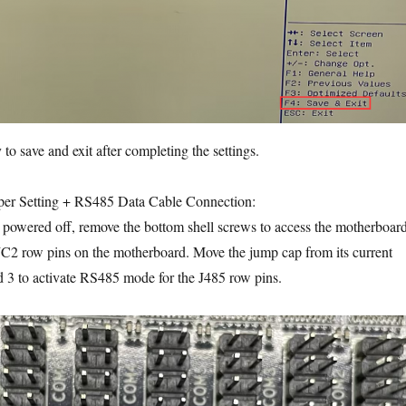
 to save and exit after completing the settings.
er Setting + RS485 Data Cable Connection:
 powered off, remove the bottom shell screws to access the motherboard
JC2 row pins on the motherboard. Move the jump cap from its current
nd 3 to activate RS485 mode for the J485 row pins.