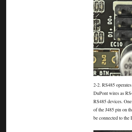
2-2. RS485 operates
DuPont wires as RS48
RS485 devices. One 
of the J485 pin on 
be connected to the