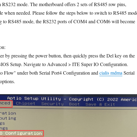
in RS232 mode. The motherboard offers 2 sets of RS485 row pins,
 when needed. Please follow the steps below to switch to RS485 mod
ing to RS485 mode, the RS232 ports of COM4 and COM6 will become
on:
ter by pressing the power button, then quickly press the Del key on the
BIOS Setup. Navigate to Advanced > ITE Super IO Configuration.
 Flow" under both Serial Port4 Configuration and
cialis mdma
Serial
options.