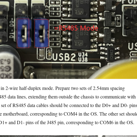
 in 2-wire half-duplex mode. Prepare two sets of 2.54mm spacing
5 data lines, extending them outside the chassis to communicate with
set of RS485 data cables should be connected to the D0+ and D0- pin
the motherboard, corresponding to COM4 in the OS. The other set shoul
 D1+ and D1- pins of the J485 pin, corresponding to COM6 in the OS.