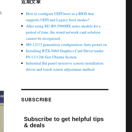
近期文章
e.
How to configure UEFI boot in a BIOS that
supports UEFI and Legacy boot modes?
After using M1-R9-5900HX series models for a
period of time, the wired network card solution
cannot be recognized.
M9-12/13 generation configuration Auto power on
Installing RTX-3060 Graphics Card Driver under
F9-11/12th Gen Ubuntu System
Industrial flat panel (resistive screen) installation
driver and touch screen adjustment method
SUBSCRIBE
Subscribe to get helpful tips
& deals