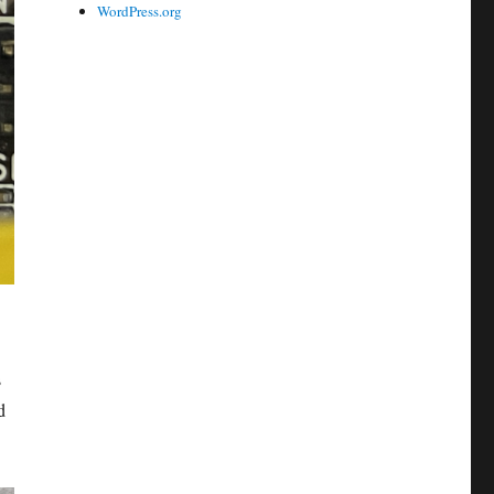
WordPress.org
s
d