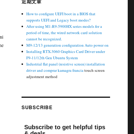
近期文章
How to configure UEFI boot in a BIOS that
supports UEFI and Legacy boot modes?
After using M1-R9-5900HX series models for a
period of time, the wired network card solution
ni
cannot be recognized.
he
M9-12/13 generation configuration Auto power on
Installing RTX-3060 Graphics Card Driver under
F9-11/12th Gen Ubuntu System
Industrial flat panel (resistive screen) installation
driver and
comprar kamagra francia
touch screen
adjustment method
SUBSCRIBE
Subscribe to get helpful tips
& deals