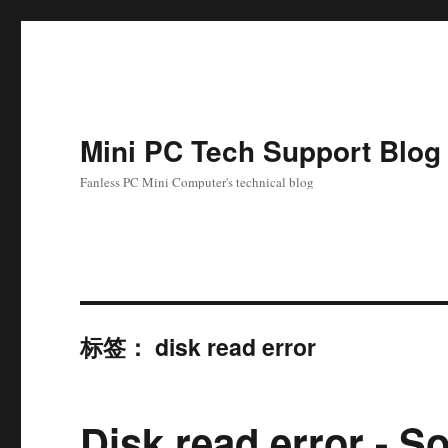
Mini PC Tech Support Blog
Fanless PC Mini Computer's technical blog
标签：
disk read error
Disk read error - S