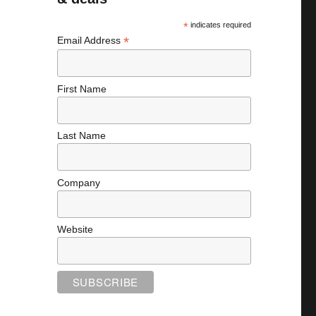
*
indicates required
*
Email Address
First Name
Last Name
Company
Website