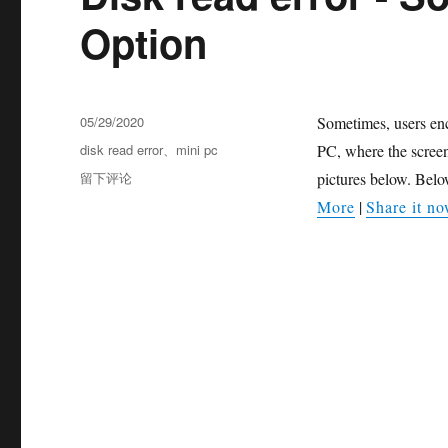
Option
05/29/2020
Sometimes, users en
disk read error
、
mini pc
PC, where the screen
留下评论
pictures below. Below
More
|
Share it no