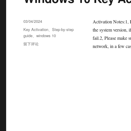
03/04/2024
Activation Notes:1, 
Key Activation
、
Step-by-step
the system version, i
guide
、
windows 10
fail.2, Please make 
留下评论
network, in a few ca