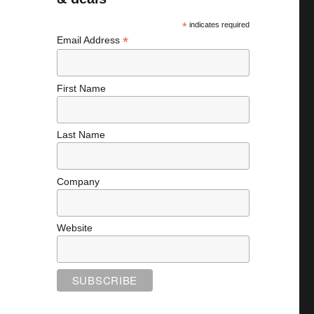
*
indicates required
*
Email Address
First Name
Last Name
Company
Website