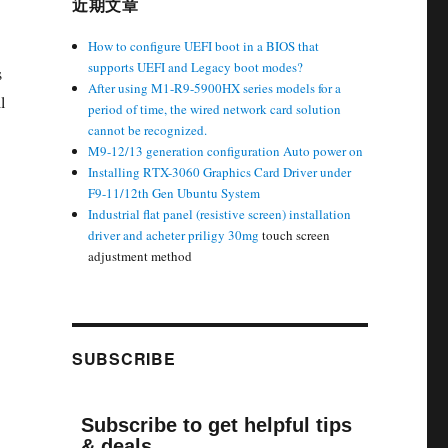
近期文章
How to configure UEFI boot in a BIOS that
supports UEFI and Legacy boot modes?
s
After using M1-R9-5900HX series models for a
l
period of time, the wired network card solution
cannot be recognized.
M9-12/13 generation configuration Auto power on
Installing RTX-3060 Graphics Card Driver under
F9-11/12th Gen Ubuntu System
Industrial flat panel (resistive screen) installation
driver and
acheter priligy 30mg
touch screen
adjustment method
SUBSCRIBE
Subscribe to get helpful tips
& deals