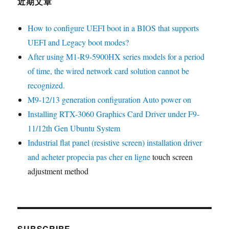
近期文章
How to configure UEFI boot in a BIOS that supports
UEFI and Legacy boot modes?
After using M1-R9-5900HX series models for a period
of time, the wired network card solution cannot be
recognized.
M9-12/13 generation configuration Auto power on
Installing RTX-3060 Graphics Card Driver under F9-
11/12th Gen Ubuntu System
Industrial flat panel (resistive screen) installation driver
and
acheter propecia pas cher en ligne
touch screen
adjustment method
SUBSCRIBE