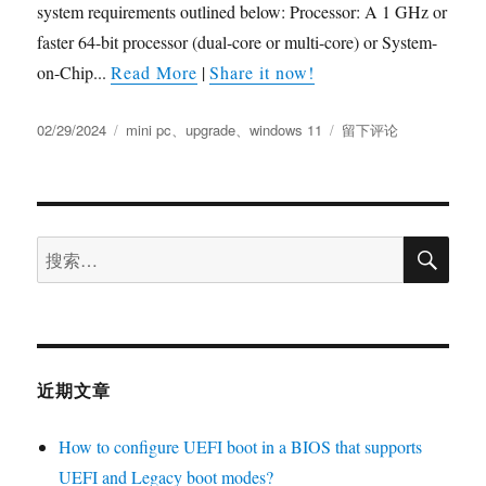
system requirements outlined below: Processor: A 1 GHz or
faster 64-bit processor (dual-core or multi-core) or System-
on-Chip...
Read More
|
Share it now!
02/29/2024
mini pc
、
upgrade
、
windows 11
留下评论
近期文章
How to configure UEFI boot in a BIOS that supports
UEFI and Legacy boot modes?