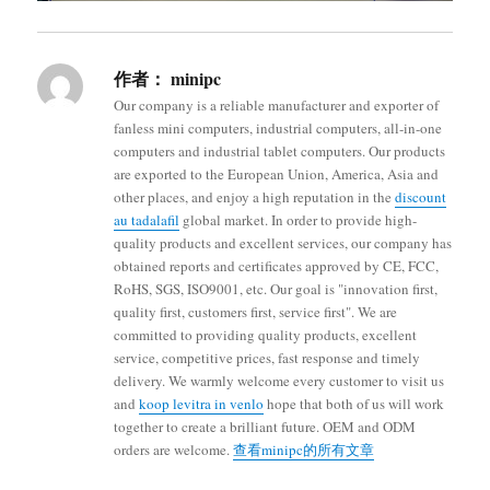
作者：
minipc
Our company is a reliable manufacturer and exporter of
fanless mini computers, industrial computers, all-in-one
computers and industrial tablet computers. Our products
are exported to the European Union, America, Asia and
other places, and enjoy a high reputation in the
discount
au tadalafil
global market. In order to provide high-
quality products and excellent services, our company has
obtained reports and certificates approved by CE, FCC,
RoHS, SGS, ISO9001, etc. Our goal is "innovation first,
quality first, customers first, service first". We are
committed to providing quality products, excellent
service, competitive prices, fast response and timely
delivery. We warmly welcome every customer to visit us
and
koop levitra in venlo
hope that both of us will work
together to create a brilliant future. OEM and ODM
orders are welcome.
查看minipc的所有文章