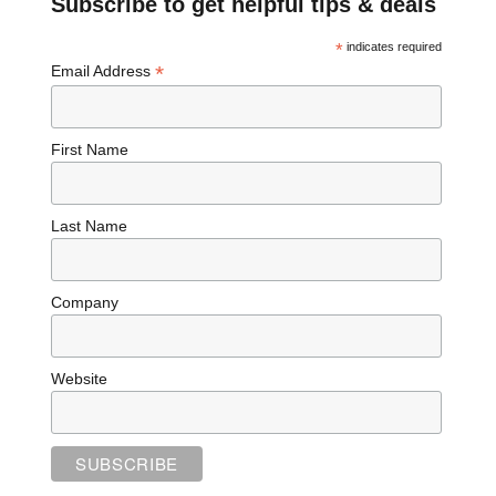
Subscribe to get helpful tips & deals
*
indicates required
*
Email Address
First Name
Last Name
Company
Website