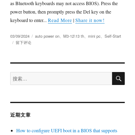
as Bluetooth keyboards may not access BIOS). Press the
power button, then promptly press the Del key on the
keyboard to enter...
Read More
|
Share it now!
03/09/2024
auto power on
、
M3-12\13 th
、
mini pc
、
Self-Start
留下评论
近期文章
How to configure UEFI boot in a BIOS that supports